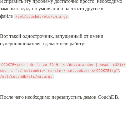
Исправить эту проблему достаточно просто, необходимо 
заменить куку по умолчанию на что-то другое в 
файле 
/opt/couchdb/etc/vm.args
Вот такой однострочник, запущенный от имени 
суперпользователя, сделает всю работу:
COOKIE=$(tr -dc 'a-zA-Z0-9' < /dev/urandom | head -c32);\

sed -i "s/-setcookie\ monster/-setcookie\ ${COOKIE}/g"\

После чего необходимо перезапустить демон CouchDB.