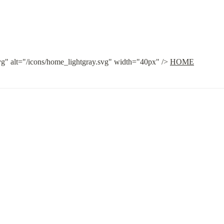
vg" alt="/icons/home_lightgray.svg" width="40px" /> 
HOME