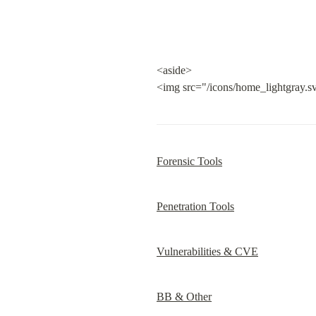
<aside>

<img src="/icons/home_lightgray.s
Forensic Tools
Penetration Tools
Vulnerabilities & CVE
BB & Other