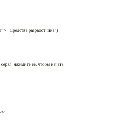
 > "Средства разработчика") 
ерая, нажмите ее, чтобы начать 
ым
.