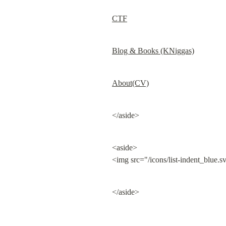
CTF
Blog & Books (KNiggas)
About(CV)
</aside>
<aside>

<img src="/icons/list-indent_blue.s
</aside>