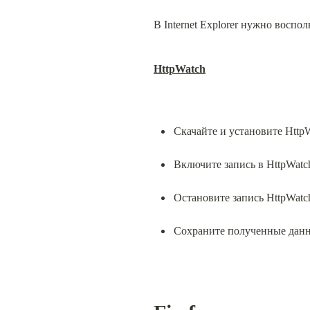
В Internet Explorer нужно воспо
HttpWatch
Скачайте и установите HttpW
Включите запись в HttpWatc
Остановите запись HttpWatch
Сохраните полученные дан