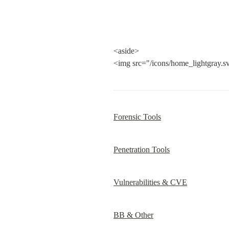
<aside>

<img src="/icons/home_lightgray.s
Forensic Tools
Penetration Tools
Vulnerabilities & CVE
BB & Other