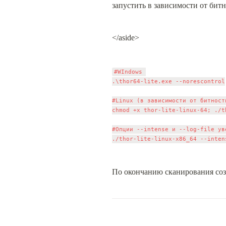
запустить в зависимости от бит
</aside>
#WIndows 

.\thor64-lite.exe --norescontrol

#Linux (в зависимости от битност
chmod +x thor-lite-linux-64; ./t
#Опции --intense и --log-file ув
По окончанию сканирования созда