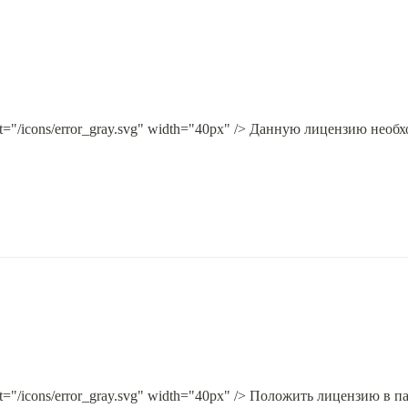
 alt="/icons/error_gray.svg" width="40px" /> Данную лицензию необ
 alt="/icons/error_gray.svg" width="40px" /> Положить лицензию в