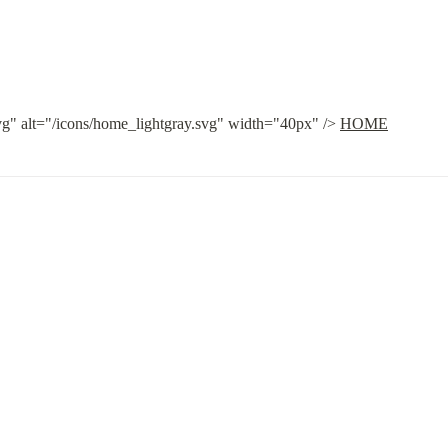
vg" alt="/icons/home_lightgray.svg" width="40px" /> 
HOME