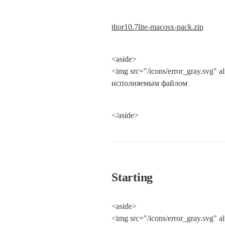
thor10.7lite-macosx-pack.zip
<aside>

<img src="/icons/error_gray.svg"
исполняемым файлом
</aside>
Starting
<aside>

<img src="/icons/error_gray.svg"