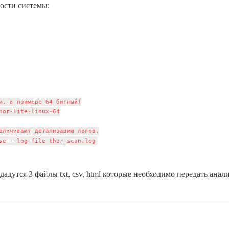
ности системы:
и, в примере 64 битный)

hor-lite-linux-64

еличивают детализацию логов.

дутся 3 файлы txt, csv, html которые необходимо передать анал