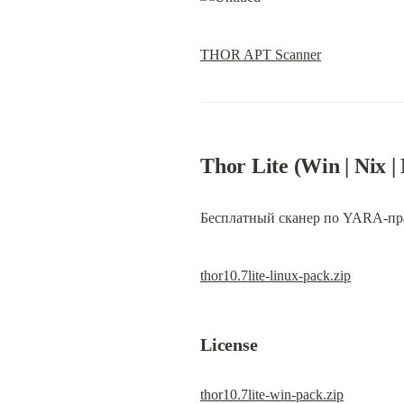
THOR APT Scanner
Thor Lite (Win | Nix 
Бесплатный сканер по YARA-пра
thor10.7lite-linux-pack.zip
License
thor10.7lite-win-pack.zip