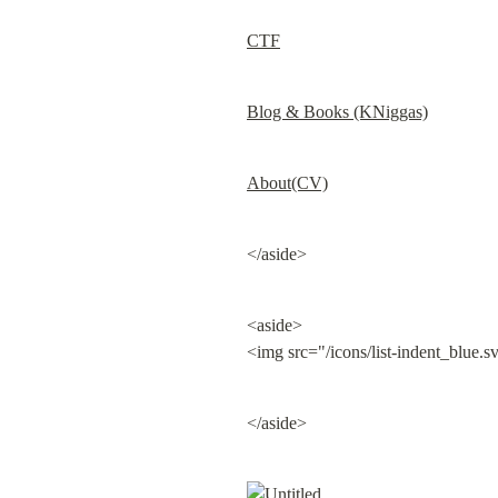
CTF
Blog & Books (KNiggas)
About(CV)
</aside>
<aside>

<img src="/icons/list-indent_blue.s
</aside>